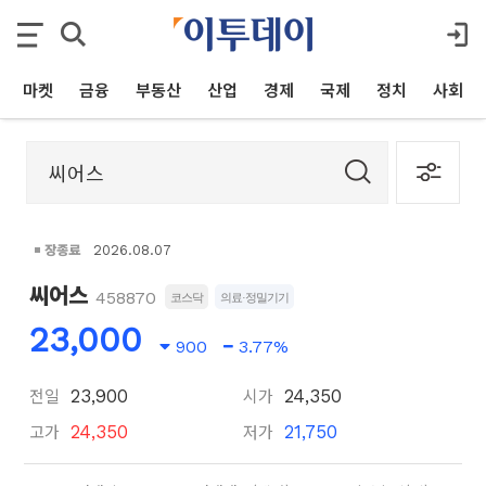
마켓
금융
부동산
산업
경제
국제
정치
사회
장종료
2026.08.07
씨어스
458870
코스닥
의료·정밀기기
23,000
900
3.77%
전일
시가
23,900
24,350
고가
저가
24,350
21,750