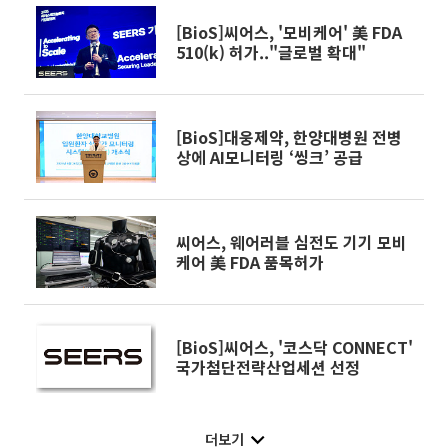
[BioS]씨어스, '모비케어' 美 FDA
510(k) 허가.."글로벌 확대"
[BioS]대웅제약, 한양대병원 전병
상에 AI모니터링 ‘씽크’ 공급
씨어스, 웨어러블 심전도 기기 모비
케어 美 FDA 품목허가
[BioS]씨어스, '코스닥 CONNECT'
국가첨단전략산업세션 선정
더보기