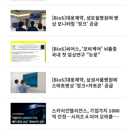
[BioS]대웅제약, 성모윌병원에 병
상 모니터링 ‘씽크’ 공급
[BioS]씨어스, '모비케어' 뇌졸중
국내 첫 임상연구 "논문"
[BioS]대웅제약, 삼성서울병원에
스마트병상 '씽크+카트온' 공급
스카이인텔리전스, 기업가치 1000
억 인정…시리즈 A 이어 오라클-벡
터 펀드 투자 유치