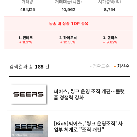
거래량
거래대금(백만)
시가총액(억)
484,125
10,962
8,754
동종 내 상승 TOP 종목
1. 민테크
2. 하이로닉
3. 덴티스
+ 11.31%
+ 10.33%
+ 9.62%
검색결과 총
188
건
정확도순
최신순
씨어스, 씽크 운영 조직 개편⋯플랫
폼 경쟁력 강화
[BioS]씨어스, '씽크 운영조직' 사
업부 체계로 "조직 개편"