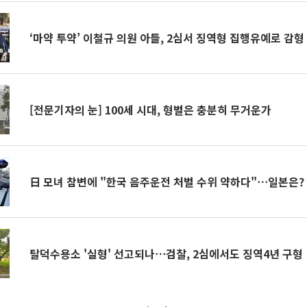
‘마약 투약’ 이철규 의원 아들, 2심서 징역형 집행유예로 감형
[전문기자의 눈] 100세 시대, 형벌은 충분히 무거운가
日 모녀 참변에 "한국 음주운전 처벌 수위 약하다"⋯일본은?
탈덕수용소 '실형' 선고되나⋯검찰, 2심에서도 징역4년 구형