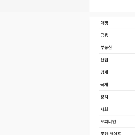
마켓
금융
부동산
산업
경제
국제
정치
사회
오피니언
문화·라이프