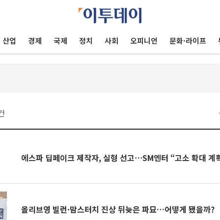
산업
경제
국제
정치
사회
오피니언
문화·라이프
건
에스파 딥페이크 제작자, 실형 선고⋯SM엔터 “고소 확대 계획
올리브영 빌런·맘스터치 진상 뒤늦은 파묘…어떻게 됐을까?