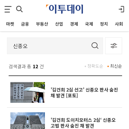
마켓
금융
부동산
산업
경제
국제
정치
사회
검색결과 총
12
건
정확도순
최신순
'김건희 2심 선고' 신종오 판사 숨진
채 발견 [포토]
'김건희 도이치모터스 2심‘ 신종오
고법 판사 숨진 채 발견