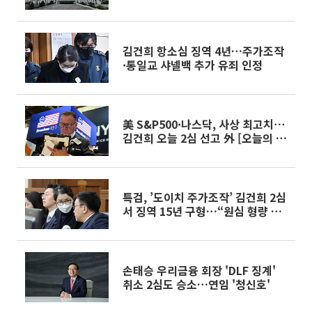
김건희 항소심 징역 4년…주가조작
·통일교 샤넬백 추가 유죄 인정
美 S&P500·나스닥, 사상 최고치⋯
김건희 오늘 2심 선고 外 [오늘의 주
요뉴스]
특검, ’도이치 주가조작’ 김건희 2심
서 징역 15년 구형…“원심 형량 지
나치게 가벼워”
손태승 우리금융 회장 'DLF 징계'
취소 2심도 승소…연임 '청신호'