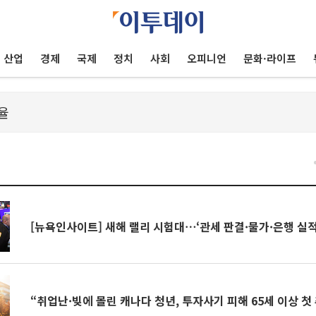
산업
경제
국제
정치
사회
오피니언
문화·라이프
건
[뉴욕인사이트] 새해 랠리 시험대⋯‘관세 판결·물가·은행 실적
“취업난·빚에 몰린 캐나다 청년, 투자사기 피해 65세 이상 첫