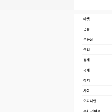
마켓
금융
부동산
산업
경제
국제
정치
사회
오피니언
문화·라이프