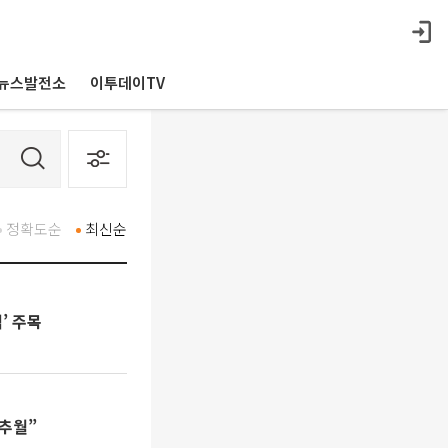
뉴스발전소
이투데이TV
정확도순
최신순
’ 주목
 추월”