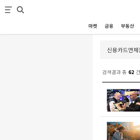
마켓
금융
부동산
검색결과 총
62