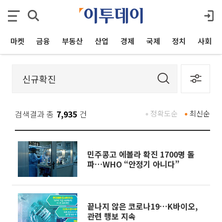
마켓
금융
부동산
산업
경제
국제
정치
사회
검색결과 총
7,935
건
정확도순
최신순
민주콩고 에볼라 확진 1700명 돌
파…WHO “안정기 아니다”
끝나지 않은 코로나19…K바이오,
관련 행보 지속