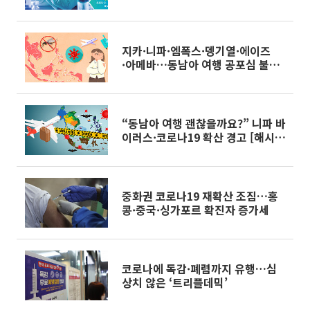
지카·니파·엠폭스·뎅기열·에이즈
·아메바…동남아 여행 공포심 불러
온 바이러스 [해시태그]
“동남아 여행 괜찮을까요?” 니파 바
이러스·코로나19 확산 경고 [해시
태그]
중화권 코로나19 재확산 조짐…홍
콩·중국·싱가포르 확진자 증가세
코로나에 독감·폐렴까지 유행…심
상치 않은 ‘트리플데믹’