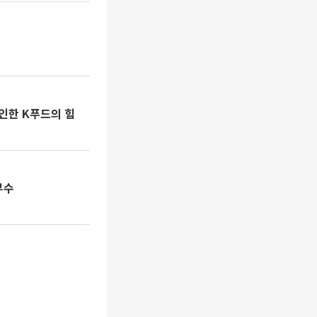
확인한 K푸드의 힘
부수