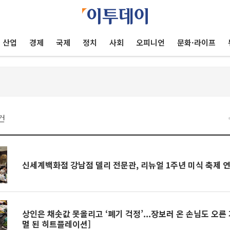
산업
경제
국제
정치
사회
오피니언
문화·라이프
건
신세계백화점 강남점 델리 전문관, 리뉴얼 1주년 미식 축제 
상인은 채솟값 못올리고 ‘폐기 걱정’...장보러 온 손님도 오른
멀 된 히트플레이션]