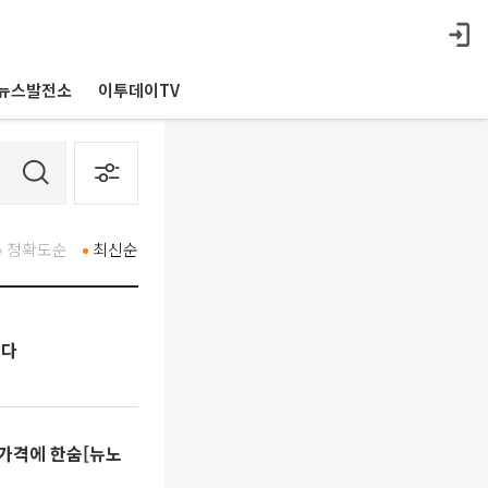
뉴스발전소
이투데이TV
정확도순
최신순
연다
 가격에 한숨[뉴노