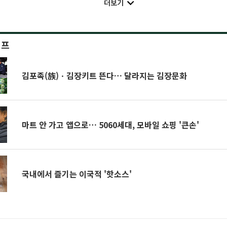
더보기
이프
김포족(族)ㆍ김장키트 뜬다… 달라지는 김장문화
마트 안 가고 앱으로… 5060세대, 모바일 쇼핑 '큰손'
국내에서 즐기는 이국적 '핫소스'