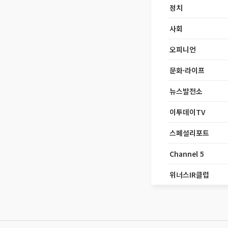
정치
사회
오피니언
문화·라이프
뉴스발전소
이투데이TV
스페셜리포트
Channel 5
위너스IR클럽