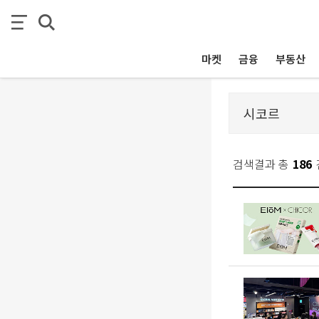
마켓
금융
부동산
검색결과 총
186