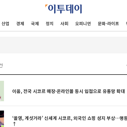
산업
경제
국제
정치
사회
오피니언
문화·라이프
건
이옴, 전국 시코르 매장·온라인몰 동시 입점으로 유통망 확대
‘올영, 게섯거라’ 신세계 시코르, 외국인 쇼핑 성지 부상⋯명동
↑