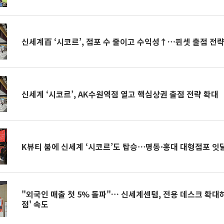
신세계百 ‘시코르’, 점포 수 줄이고 수익성↑…핀셋 출점 전
신세계 ‘시코르’, AK수원역점 열고 핵심상권 출점 전략 확대
K뷰티 붐에 신세계 ‘시코르’도 탑승⋯명동·홍대 대형점포 잇
"외국인 매출 첫 5% 돌파"… 신세계센텀, 전용 데스크 확대
점' 속도