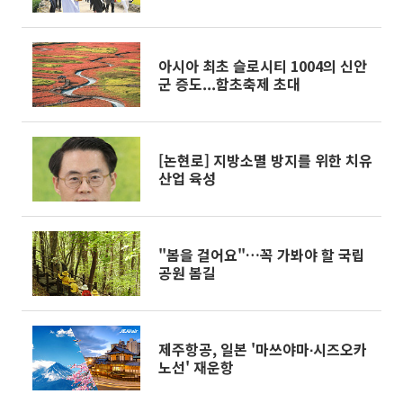
아시아 최초 슬로시티 1004의 신안
군 증도...함초축제 초대
[논현로] 지방소멸 방지를 위한 치유
산업 육성
"봄을 걸어요"…꼭 가봐야 할 국립
공원 봄길
제주항공, 일본 '마쓰야마∙시즈오카
노선' 재운항