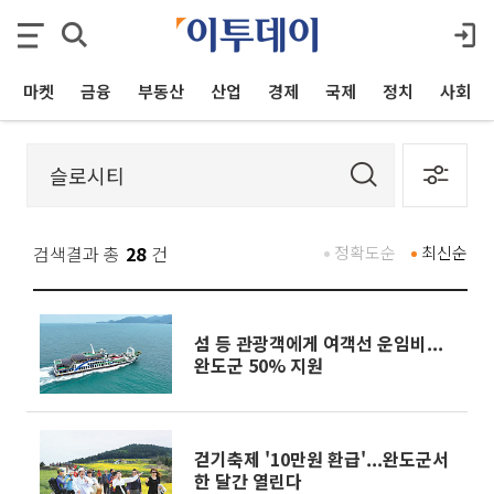
마켓
금융
부동산
산업
경제
국제
정치
사회
검색결과 총
28
건
정확도순
최신순
섬 등 관광객에게 여객선 운임비...
완도군 50% 지원
걷기축제 '10만원 환급'...완도군서
한 달간 열린다