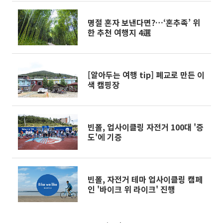
명절 혼자 보낸다면?…‘혼추족’ 위
한 추천 여행지 4選
[알아두는 여행 tip] 폐교로 만든 이
색 캠핑장
빈폴, 업사이클링 자전거 100대 '증
도'에 기증
빈폴, 자전거 테마 업사이클링 캠페
인 '바이크 위 라이크' 진행