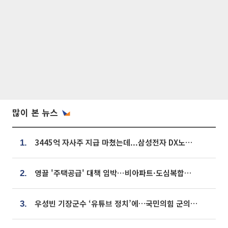
많이 본 뉴스
3445억 자사주 지급 마쳤는데...삼성전자 DX노조, 뒤늦은 '떼쓰기 집회'
1.
영끌 '주택공급' 대책 임박⋯비아파트·도심복합까지 총동원
2.
우성빈 기장군수 ‘유튜브 정치’에…국민의힘 군의원들 집단 반발
3.