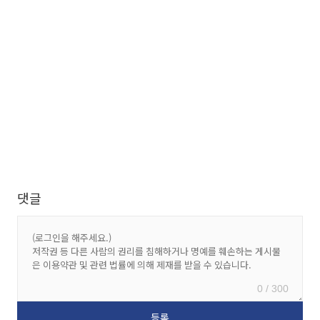
댓글
0 / 300