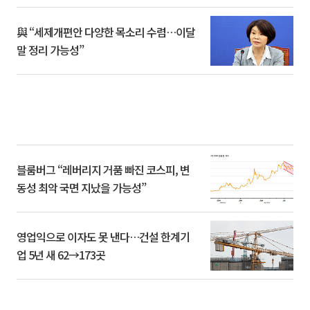
與 “세제개편안 다양한 목소리 수렴…이달
말 정리 가능성”
블룸버그 “레버리지 거품 빠진 코스피, 변
동성 최악 국면 지났을 가능성”
영업익으로 이자도 못 낸다…건설 한계기
업 5년 새 62→173곳