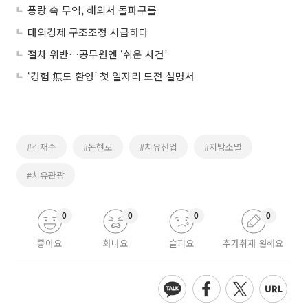
풍랑 속 무역, 해외서 돌파구를
대외경제 구조조정 시급하다
절차 위반…공무원엔 ‘쉬운 사건’
‘경험 無도 환영’ 첫 일자리 도전 설명서
#김재수
#논현로
#치유산업
#지방소멸
#치유관광
0
0
0
0
좋아요
화나요
슬퍼요
추가취재 원해요