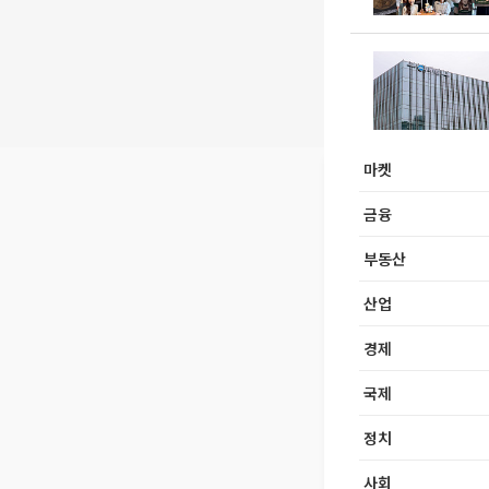
마켓
금융
부동산
산업
경제
국제
정치
사회