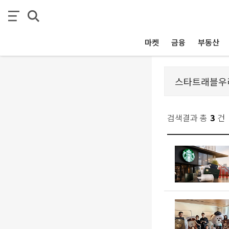
마켓
금융
부동산
검색결과 총
3
건