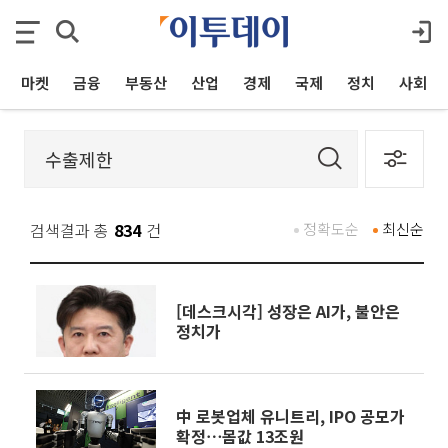
마켓
금융
부동산
산업
경제
국제
정치
사회
검색결과 총
834
건
정확도순
최신순
[데스크시각] 성장은 AI가, 불안은
정치가
中 로봇업체 유니트리, IPO 공모가
확정⋯몸값 13조원