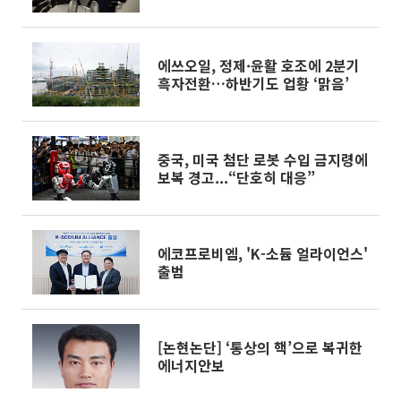
에쓰오일, 정제·윤활 호조에 2분기
흑자전환…하반기도 업황 ‘맑음’
중국, 미국 첨단 로봇 수입 금지령에
보복 경고...“단호히 대응”
에코프로비엠, 'K-소듐 얼라이언스'
출범
[논현논단] ‘통상의 핵’으로 복귀한
에너지안보