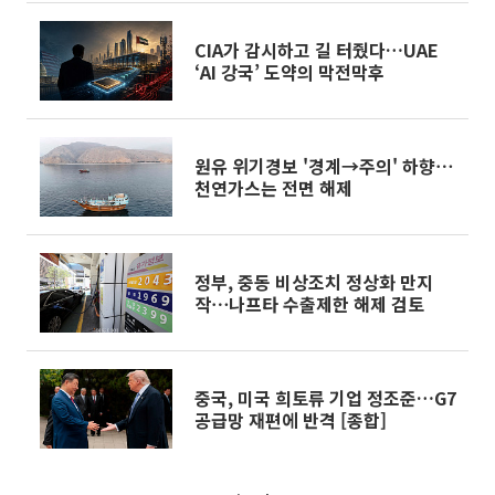
CIA가 감시하고 길 터줬다…UAE
‘AI 강국’ 도약의 막전막후
원유 위기경보 '경계→주의' 하향⋯
천연가스는 전면 해제
정부, 중동 비상조치 정상화 만지
작⋯나프타 수출제한 해제 검토
중국, 미국 희토류 기업 정조준…G7
공급망 재편에 반격 [종합]