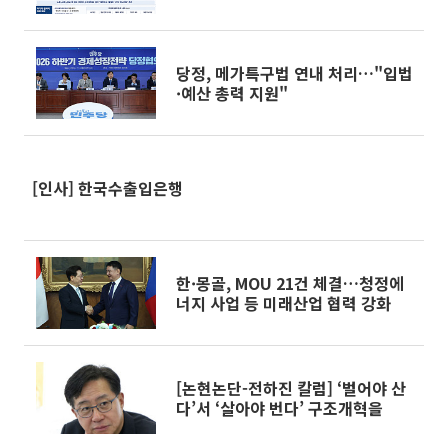
진
당정, 메가특구법 연내 처리…"입법
·예산 총력 지원"
[인사] 한국수출입은행
한·몽골, MOU 21건 체결…청정에
너지 사업 등 미래산업 협력 강화
[논현논단-전하진 칼럼] ‘벌어야 산
다’서 ‘살아야 번다’ 구조개혁을