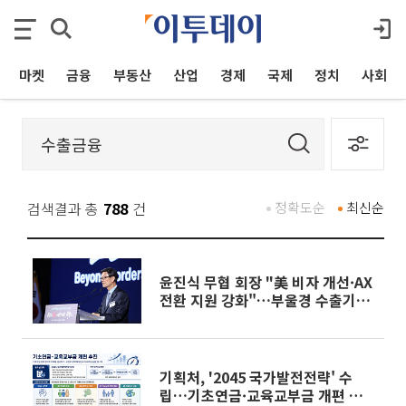
마켓
금융
부동산
산업
경제
국제
정치
사회
검색결과 총
788
건
정확도순
최신순
윤진식 무협 회장 "美 비자 개선·AX
전환 지원 강화"…부울경 수출기업
애로 점검
기획처, '2045 국가발전전략' 수
립…기초연금·교육교부금 개편 추