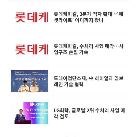
롯데케미칼, 2분기 적자 확대…‘에
셋라이트’ 어디까지 왔나
롯데케미칼, 수처리 사업 매각…사
업구조 손질 가속
도레이첨단소재, 中 하이얼과 멤브
레인 기술 협력
LG화학, 글로벌 2위 수처리 사업 매
각 검토