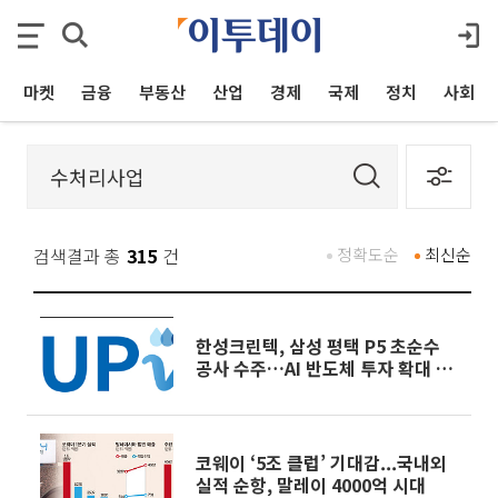
마켓
금융
부동산
산업
경제
국제
정치
사회
검색결과 총
315
건
정확도순
최신순
한성크린텍, 삼성 평택 P5 초순수
공사 수주…AI 반도체 투자 확대 수
혜
코웨이 ‘5조 클럽’ 기대감...국내외
실적 순항, 말레이 4000억 시대