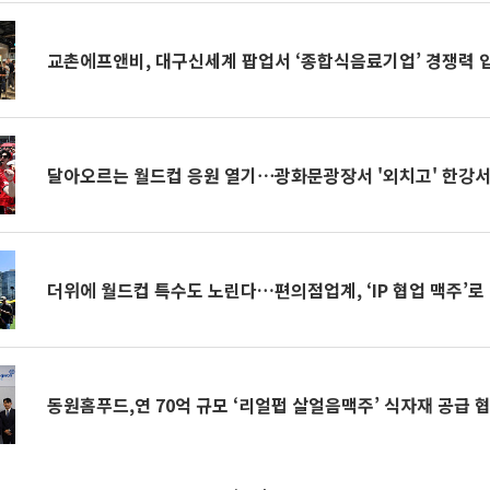
교촌에프앤비, 대구신세계 팝업서 ‘종합식음료기업’ 경쟁력 
달아오르는 월드컵 응원 열기⋯광화문광장서 '외치고' 한강서 
더위에 월드컵 특수도 노린다…편의점업계, ‘IP 협업 맥주’로
동원홈푸드,연 70억 규모 ‘리얼펍 살얼음맥주’ 식자재 공급 