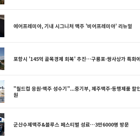
에어프레미아, 기내 시그니처 맥주 '비어프레미아' 리뉴얼
포항시 '145억 골목경제 회복' 추진…구룡포·쌍사상가 특화
"월드컵 응원·맥주 성수기"...중기부, 제주맥주·동행제품 할
원
군산수제맥주&블루스 페스티벌 성료…3만6000명 방문