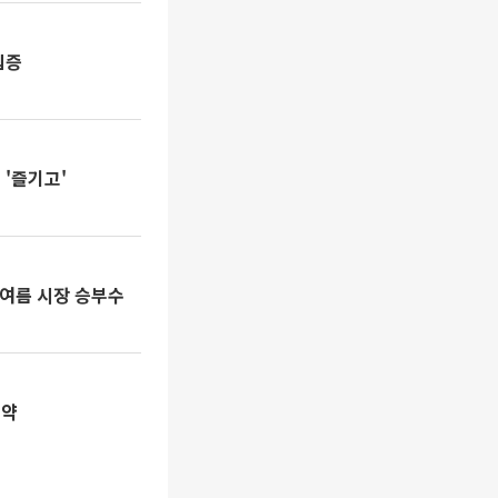
입증
'즐기고'
 여름 시장 승부수
협약