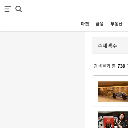
마켓
금융
부동산
검색결과 총
739