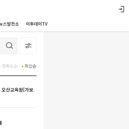
뉴스발전소
이투데이TV
정확도순
최신순
교촌 오산교육원[가보
매