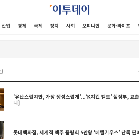
산업
경제
국제
정치
사회
오피니언
문화·라이프
건
‘유난스럽지만, 가장 정성스럽게’...‘K치킨 벨트’ 심장부, 
니]
롯데백화점, 세계적 맥주 품평회 5관왕 ‘베텔기우스’ 단독 판