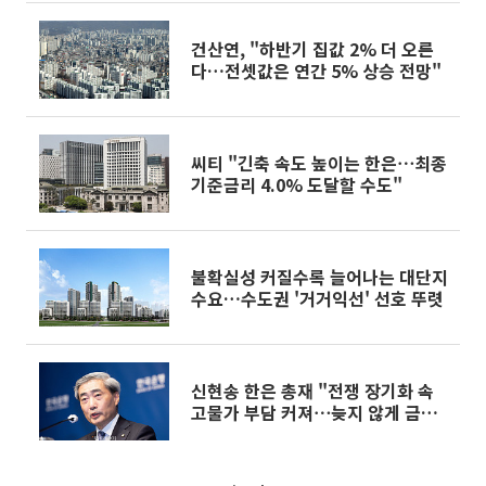
건산연, "하반기 집값 2% 더 오른
다…전셋값은 연간 5% 상승 전망"
씨티 "긴축 속도 높이는 한은⋯최종
기준금리 4.0% 도달할 수도"
불확실성 커질수록 늘어나는 대단지
수요…수도권 '거거익선' 선호 뚜렷
신현송 한은 총재 "전쟁 장기화 속
고물가 부담 커져⋯늦지 않게 금리
인상"