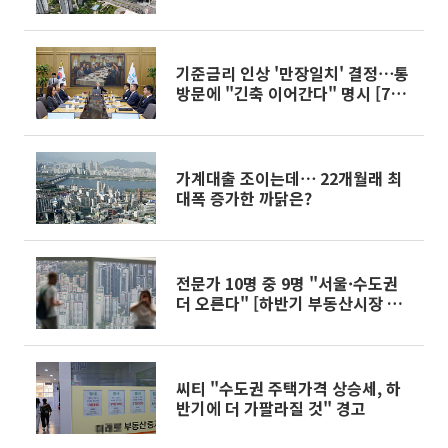
기준금리 인상 '만장일치' 결정⋯통
방문에 "긴축 이어간다" 명시 [7월
금통위]
가계대출 조이는데⋯ 22개월래 최
대폭 증가한 까닭은?
전문가 10명 중 9명 "서울·수도권
더 오른다" [하반기 부동산시장 전
망①]
씨티 "수도권 주택가격 상승세, 하
반기에 더 가팔라질 것" 경고