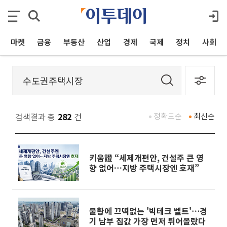
마켓
금융
부동산
산업
경제
국제
정치
사회
검색결과 총
282
건
정확도순
최신순
키움證 “세제개편안, 건설주 큰 영
향 없어…지방 주택시장엔 호재”
불황에 끄떡없는 '빅테크 벨트'⋯경
기 남부 집값 가장 먼저 튀어올랐다