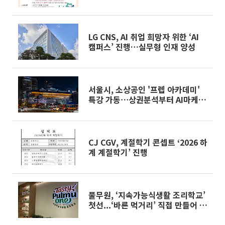
LG CNS, AI 취업 희망자 위한 ‘AI
캠퍼스’ 진행…실무형 인재 양성
서울시, 소상공인 '프렙 아카데미'
특강 가동⋯상권분석부터 AI마케팅
까지
CJ CGV, 계절학기 콘셉트 ‘2026 하
계 계절학기’ 진행
풀무원, ‘지속가능식생활 조리학교’
첫선...‘바른 먹거리’ 직접 만들어 먹
는 211 식사법[해보니]