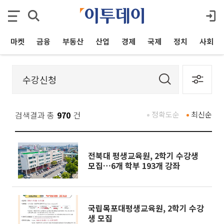
마켓
금융
부동산
산업
경제
국제
정치
사회
검색결과 총
970
건
정확도순
최신순
전북대 평생교육원, 2학기 수강생
모집…6개 학부 193개 강좌
국립목포대평생교육원, 2학기 수강
생 모집