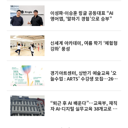
이성파·이승훈 링글 공동대표 “AI
영어앱, ‘말하기 경험’으로 승부”
신세계 아카데미, 여름 학기 ‘체험형
강좌’ 풍성
경기아트센터, 상반기 예술교육 '오
늘수업 : ARTS' 수강생 모집…26일
접수 시작
“퇴근 후 AI 배운다”…교육부, 재직
자 AI·디지털 실무교육 38개교로 확
대