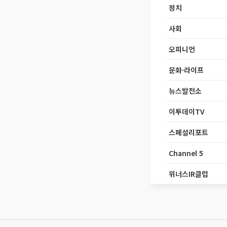
정치
사회
오피니언
문화·라이프
뉴스발전소
이투데이TV
스페셜리포트
Channel 5
위너스IR클럽