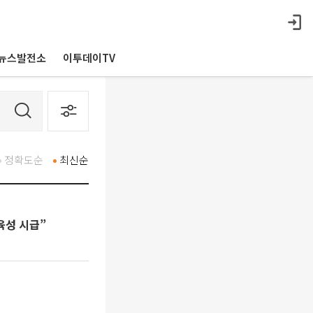
뉴스발전소
이투데이TV
정확도순
최신순
육성 시급”