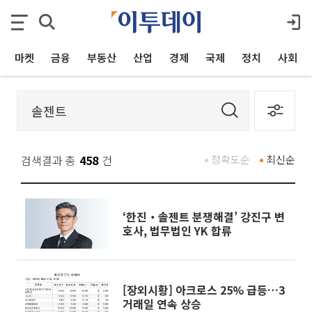
마켓
금융
부동산
산업
경제
국제
정치
사회
검색결과 총
458
건
정확도순
최신순
‘한진‧솔젠트 분쟁해결’ 강진구 변
호사, 법무법인 YK 합류
[장외시황] 아크로스 25% 급등…3
거래일 연속 상승