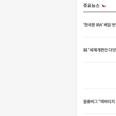
주요뉴스
‘한국판 IRA’ 베
與 “세제개편안 다양
블룸버그 “레버리지 