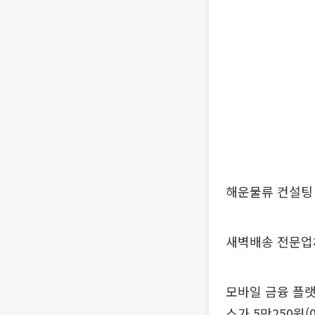
해운물류 컨설팅 
새벽배송 전문업체
모바일 금융 플
스가 5만250원(0