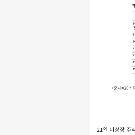
(출처=38커
21일 비상장 주