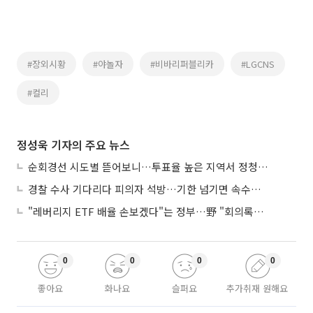
#장외시황
#야놀자
#비바리퍼블리카
#LGCNS
#컬리
정성욱 기자의 주요 뉴스
순회경선 시도별 뜯어보니…투표율 높은 지역서 정청래 강세
경찰 수사 기다리다 피의자 석방…기한 넘기면 속수무책
"레버리지 ETF 배율 손보겠다"는 정부…野 "회의록부터 내놔야"
0
0
0
0
좋아요
화나요
슬퍼요
추가취재 원해요