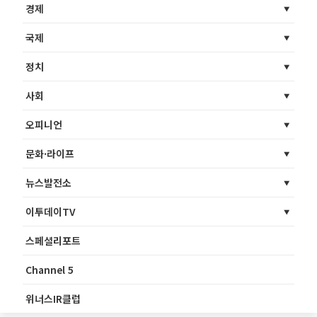
경제
국제
정치
사회
오피니언
문화·라이프
뉴스발전소
이투데이TV
스페셜리포트
Channel 5
위너스IR클럽