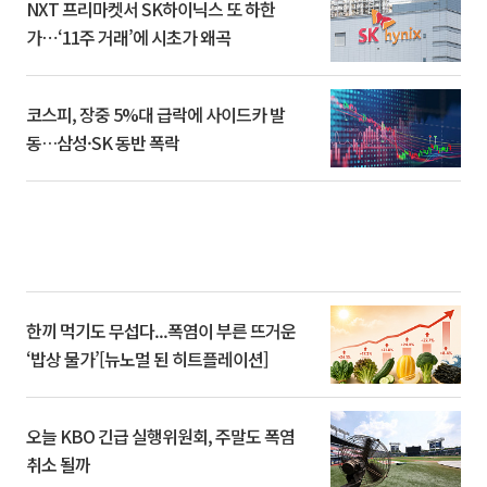
NXT 프리마켓서 SK하이닉스 또 하한
가⋯‘11주 거래’에 시초가 왜곡
코스피, 장중 5%대 급락에 사이드카 발
동…삼성·SK 동반 폭락
한끼 먹기도 무섭다...폭염이 부른 뜨거운
‘밥상 물가’[뉴노멀 된 히트플레이션]
오늘 KBO 긴급 실행위원회, 주말도 폭염
취소 될까