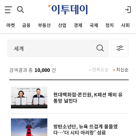
마켓
금융
부동산
산업
경제
국제
정치
사회
검색결과 총
10,000
건
정확도순
최신순
현대백화점·콘진원, K패션 해외 유
통망 넓힌다
방탄소년단, 뉴욕 뜨겁게 물들였
다⋯‘더 시티 아리랑’ 성료