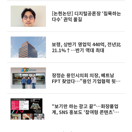
[논현논단] 디지털공론장 ‘침묵하는
다수’ 권익 풀길
보령, 상반기 영업익 440억, 전년比
21.1%↑…반기 역대 최대
장정순 용인시의회 의장, 베트남
FPT 찾았다…"용인 기업협력 뒷받
침"
“보기만 하는 광고 끝“…화장품업
계, SNS 홍보도 ‘참여형 콘텐츠’로
변모[K뷰티 라방戰]