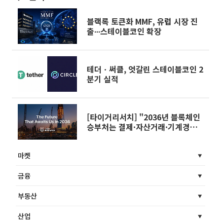
블랙록 토큰화 MMF, 유럽 시장 진
출∙∙∙스테이블코인 확장
테더ㆍ써클, 엇갈린 스테이블코인 2
분기 실적
[타이거리서치] "2036년 블록체인
승부처는 결제·자산거래·기계경제
재편"
마켓
금융
부동산
산업