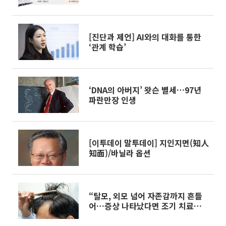
머리]
[진단과 제언] AI와의 대화를 통한
‘관계 학습’
‘DNA의 아버지’ 왓슨 별세…97년
파란만장 인생
[이투데이 말투데이] 지인지면(知人
知面)/바닐라 옵션
“탈모, 외모 넘어 자존감까지 흔들
어…증상 나타났다면 조기 치료해
야”[e건강~쏙]