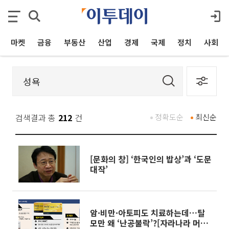
마켓
금융
부동산
산업
경제
국제
정치
사회
검색결과 총
212
건
정확도순
최신순
[문화의 창] ‘한국인의 밥상’과 ‘도문
대작’
암·비만·아토피도 치료하는데…탈
모만 왜 ‘난공불락’?[자라나라 머리