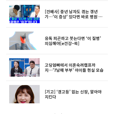
[건배사] 중년 남자도 겪는 갱년
기…'이 증상' 있다면 바로 병원 가
야
유독 피곤하고 붓는다면 ‘이 질병’
의심해야[e건강~쏙]
고딩엄빠에서 이혼숙려캠프까
지…'7남매 부부' 아이들 현실 모습
[기고] ‘경고등’ 없는 신장, 알아야
지킨다