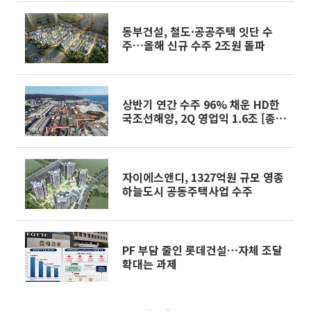
동부건설, 철도·공공주택 잇단 수
주…올해 신규 수주 2조원 돌파
상반기 연간 수주 96% 채운 HD한
국조선해양, 2Q 영업익 1.6조 [종
합]
자이에스앤디, 1327억원 규모 영종
하늘도시 공동주택사업 수주
PF 부담 줄인 롯데건설…자체 조달
확대는 과제