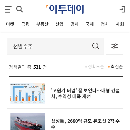
마켓
금융
부동산
산업
경제
국제
정치
사회
검색결과 총
531
건
정확도순
최신순
'고원가 터널' 끝 보인다…대형 건설
사, 수익성 대폭 개선
삼성重, 2680억 규모 유조선 2척 수
주