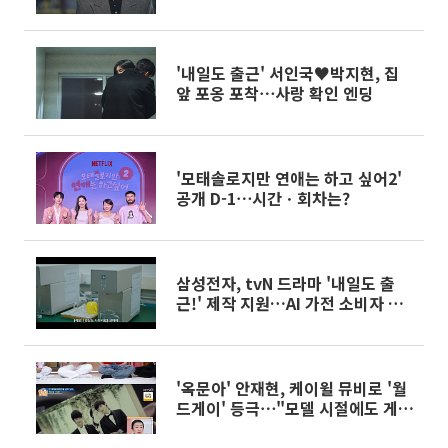
'내일도 출근' 서인국♥박지현, 집
앞 포옹 포착⋯사랑 확인 엔딩
'모태솔로지만 연애는 하고 싶어2'
공개 D-1⋯시간ㆍ회차는?
삼성전자, tvN 드라마 '내일도 출
근!' 제작 지원…AI 가전 소비자 접
점 확대
'옥문아' 안재현, 케이윌 뮤비로 '월
드게이' 등극⋯"모델 시절에도 게이
설"