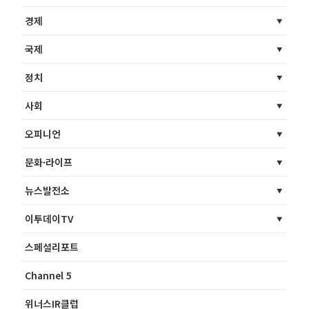
경제
국제
정치
사회
오피니언
문화·라이프
뉴스발전소
이투데이TV
스페셜리포트
Channel 5
위너스IR클럽