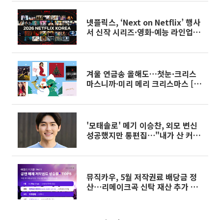
넷플릭스, ‘Next on Netflix’ 행사
서 신작 시리즈·영화·예능 라인업
공개
겨울 연금송 올해도…첫눈·크리스
마스니까·미리 메리 크리스마스 [해
시태그]
'모태솔로' 메기 이승찬, 외모 변신
성공했지만 통편집⋯"내가 산 커피
가 더 나와"
뮤직카우, 5월 저작권료 배당금 정
산⋯리메이크곡 신탁 재산 추가 완
료