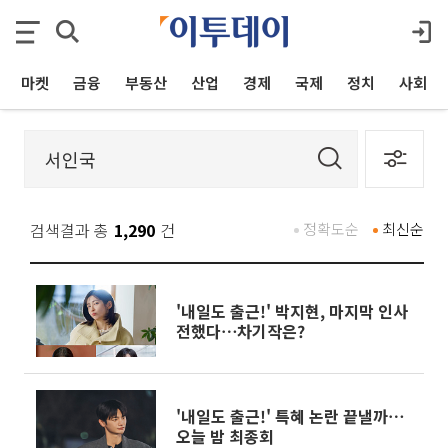
마켓
금융
부동산
산업
경제
국제
정치
사회
검색결과 총
1,290
건
정확도순
최신순
'내일도 출근!' 박지현, 마지막 인사
전했다⋯차기작은?
'내일도 출근!' 특혜 논란 끝낼까⋯
오늘 밤 최종회