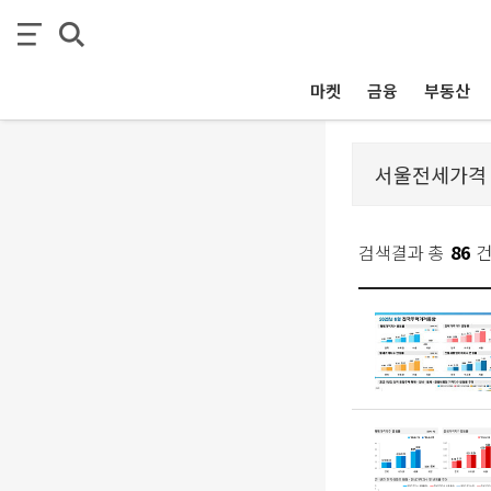
마켓
금융
부동산
검색결과 총
86