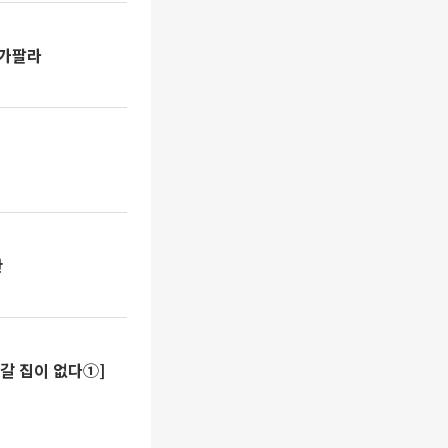
 가팔라
산
 갈 집이 없다①]