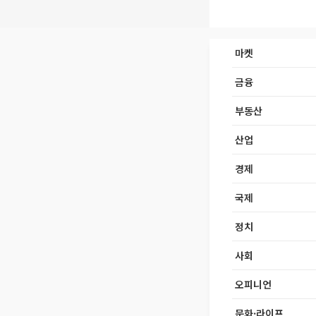
마켓
금융
부동산
산업
경제
국제
정치
사회
오피니언
문화·라이프