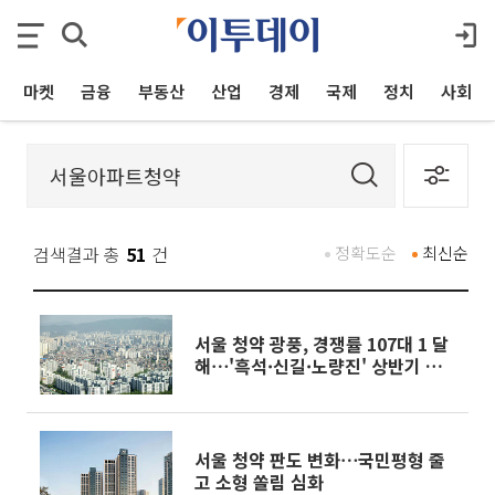
마켓
금융
부동산
산업
경제
국제
정치
사회
검색결과 총
51
건
정확도순
최신순
서울 청약 광풍, 경쟁률 107대 1 달
해⋯'흑석·신길·노량진' 상반기 분
양 가세
서울 청약 판도 변화⋯국민평형 줄
고 소형 쏠림 심화