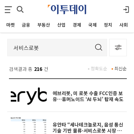
마켓
금융
부동산
산업
경제
국제
정치
사회
검색결과 총
216
건
정확도순
최신순
에브리봇, 미 로봇 수출 FCC인증 보
유…휴머노이드 ‘AI 두뇌’ 탑재 속도
유안타 “세나테크놀로지, 음성 통신
기술 기반 물류·서비스로봇 시장 공