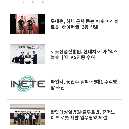
략”
롯데온, 하체 근력 돕는 AI 웨어러블
로봇 ‘하이퍼쉘’ 3종 선봬
로봇산업진흥원, 현대차·기아 '엑스
블숄더'에 KS인증 수여
파인텍, 동전주 탈피⋯5대1 주식병
합 추진
한림대성심병원·블루로빈, 휴머노
이드 로봇 개발 업무협약 체결