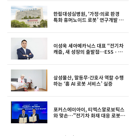
한림대성심병원, ‘가정·의료 환경
특화 휴머노이드 로봇’ 연구개발 착
수
이성욱 세아메카닉스 대표 “전기차
캐즘, 새 성장의 출발점…ESSㆍ전
장ㆍ로봇으로 미래 열 것” [이슈&인
물]
삼성물산, 말동무·간호사 역할 수행
하는 ‘홈 AI 로봇 서비스’ 실증
포커스에이아이, 티엑스알로보틱스
와 맞손…"전기차 화재 대응 로봇
공동 개발"