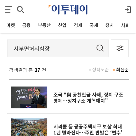
마켓
금융
부동산
산업
경제
국제
정치
사회
검색결과 총
37
건
정확도순
최신순
조국 "與 공천헌금 사태, 정치 구조
병폐…정치구조 개혁해야"
서리풀 등 공공주택지구 보상 최대
1년 빨라진다…주민 반발은 ‘변수’