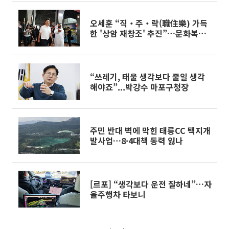
오세훈 “직‧주‧락(職住樂) 가득
한 '상암 재창조' 추진”…문화복합
시설 구상
“쓰레기, 태울 생각보다 줄일 생각
해야죠”...박강수 마포구청장
주민 반대 벽에 막힌 태릉CC 택지개
발사업…8·4대책 동력 잃나
[르포] “생각보다 운전 잘하네”…자
율주행차 타보니