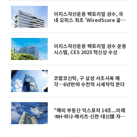
이지스자산운용 팩토리얼 성수, 국
내 오피스 최초 'WiredScore 골
드' 획득
이지스자산운용 팩토리얼 성수 운용
시스템, CES 2025 혁신상 수상
코람코신탁, 구 삼성 서초사옥 매
각…6년만에 수천억 시세차익 본다
“해외 부동산 익스포저 14조...미래
·NH·하나·메리츠·신한·대신證 자
기자본 대비 31%”