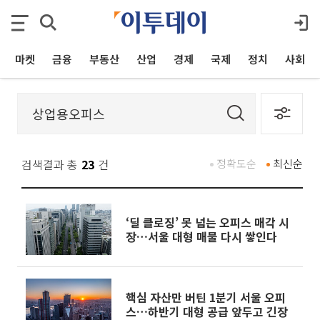
마켓
금융
부동산
산업
경제
국제
정치
사회
검색결과 총
23
건
정확도순
최신순
‘딜 클로징’ 못 넘는 오피스 매각 시
장…서울 대형 매물 다시 쌓인다
핵심 자산만 버틴 1분기 서울 오피
스…하반기 대형 공급 앞두고 긴장