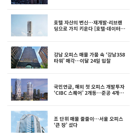
호텔 자산의 변신…재개발·리브랜
딩으로 가치 키운다 [호텔·데이터센
터 투자 붐②]
강남 오피스 매물 가뭄 속 ‘강남358
타워’ 매각…이달 24일 입찰
국민연금, 해외 첫 오피스 개발투자
‘CIBC 스퀘어’ 2개동…준공 4개월
전 임대율 100%
조 단위 매물 줄줄이…서울 오피스
‘큰 장’ 섰다