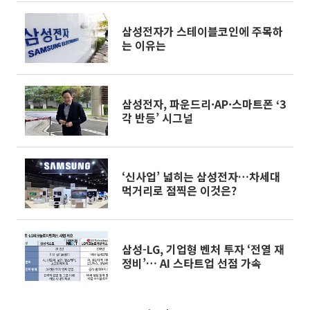
삼성전자가 스테이블코인에 주목하
는 이유는
삼성전자, 파운드리·AP·스마트폰 ‘3
각 반등’ 시그널
‘신사업’ 넓히는 삼성전자…차세대
먹거리로 점찍은 이것은?
삼성-LG, 기업형 벤처 투자 ‘전열 재
정비’… AI 스타트업 선점 가속