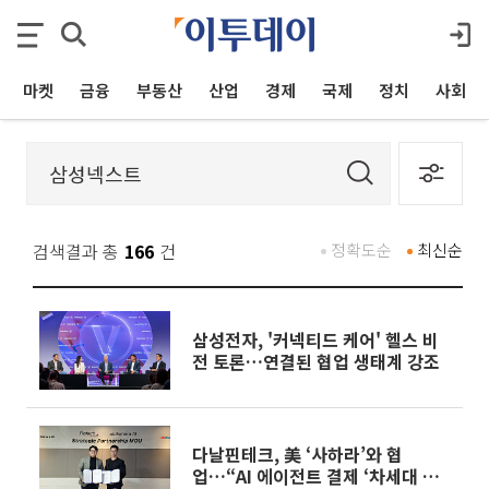
마켓
금융
부동산
산업
경제
국제
정치
사회
검색결과 총
166
건
정확도순
최신순
삼성전자, '커넥티드 케어' 헬스 비
전 토론…연결된 협업 생태계 강조
다날핀테크, 美 ‘사하라’와 협
업…“AI 에이전트 결제 ‘차세대 금