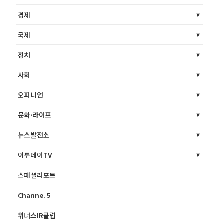
경제
국제
정치
사회
오피니언
문화·라이프
뉴스발전소
이투데이TV
스페셜리포트
Channel 5
위너스IR클럽