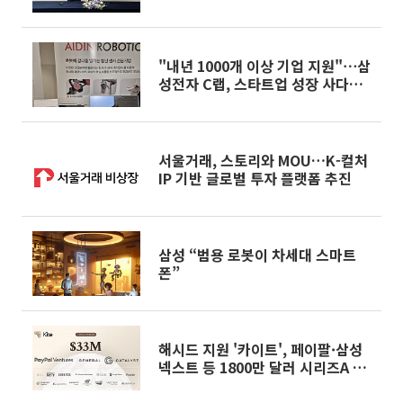
융 시대’ 연다”
"내년 1000개 이상 기업 지원"⋯삼
성전자 C랩, 스타트업 성장 사다리
로 자리매김
서울거래, 스토리와 MOU…K-컬처
IP 기반 글로벌 투자 플랫폼 추진
삼성 “범용 로봇이 차세대 스마트
폰”
해시드 지원 '카이트', 페이팔·삼성
넥스트 등 1800만 달러 시리즈A 유
치