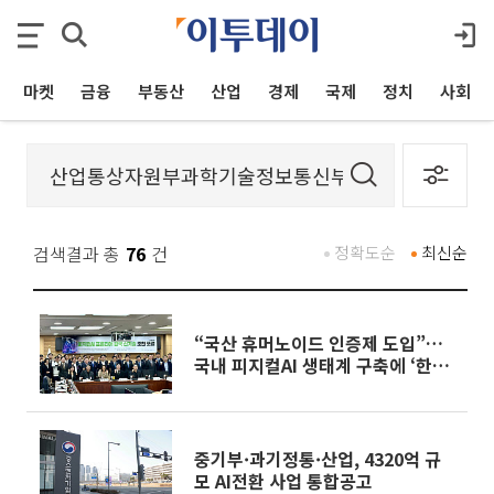
마켓
금융
부동산
산업
경제
국제
정치
사회
검색결과 총
76
건
정확도순
최신순
“국산 휴머노이드 인증제 도입”…
국내 피지컬AI 생태계 구축에 ‘한목
소리’
중기부·과기정통·산업, 4320억 규
모 AI전환 사업 통합공고