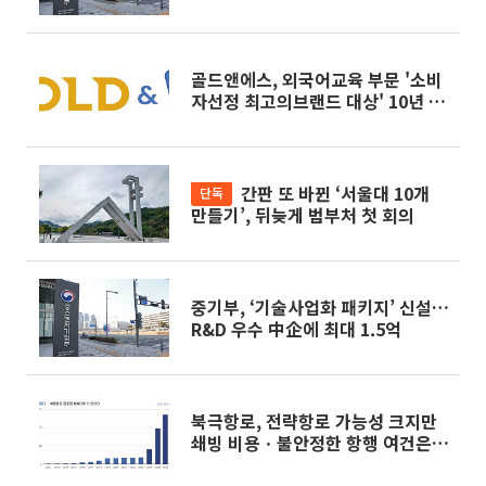
골드앤에스, 외국어교육 부문 '소비
자선정 최고의브랜드 대상' 10년 연
속 수상
간판 또 바뀐 ‘서울대 10개
단독
만들기’, 뒤늦게 범부처 첫 회의
중기부, ‘기술사업화 패키지’ 신설…
R&D 우수 中企에 최대 1.5억
북극항로, 전략항로 가능성 크지만
쇄빙 비용ㆍ불안정한 항행 여건은
'우려'