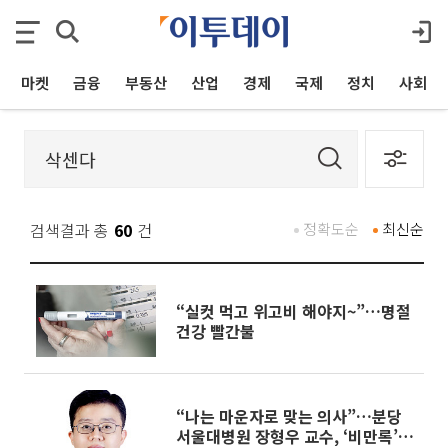
마켓
금융
부동산
산업
경제
국제
정치
사회
검색결과 총
60
건
정확도순
최신순
“실컷 먹고 위고비 해야지~”…명절
건강 빨간불
“나는 마운자로 맞는 의사”…분당
서울대병원 장형우 교수, ‘비만록’