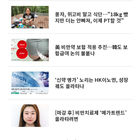
풍자, 위고비 말고 식단⋯"18kg 뺐
지만 더는 안빠져, 이제 PT할 것"
美 비만약 보험 적용 추진…韓도 보
험급여 논의 불붙나
‘신약 명가’ 노리는 HK이노엔, 성장
궤도 올라타나
[마감 후] 비만치료제 ‘메가트렌드’
올라타려면