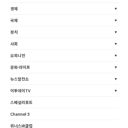
경제
국제
정치
사회
오피니언
문화·라이프
뉴스발전소
이투데이TV
스페셜리포트
Channel 5
위너스IR클럽