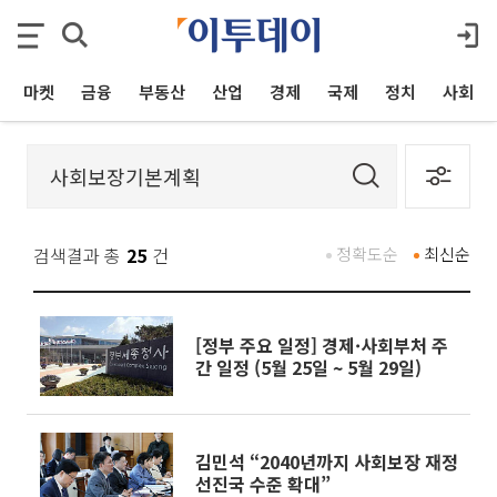
마켓
금융
부동산
산업
경제
국제
정치
사회
검색결과 총
25
건
정확도순
최신순
[정부 주요 일정] 경제·사회부처 주
간 일정 (5월 25일 ~ 5월 29일)
김민석 “2040년까지 사회보장 재정
선진국 수준 확대”