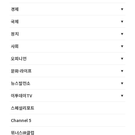
경제
국제
정치
사회
오피니언
문화·라이프
뉴스발전소
이투데이TV
스페셜리포트
Channel 5
위너스IR클럽