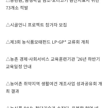
△농관원, 봄행락철 염소·오리고기 원산지표시 위반
73개소 적발
△시골언니 프로젝트 참가자 모집
△제3회 농식품모태펀드 LP-GP* 교류회 개최
△농촌 경제·사회서비스 교육훈련기관 ’26년 하반기
교육일정 안내
△농어촌 취약지역 생활여건 개조사업 성과공유회 개
최 결과