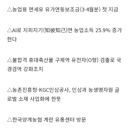
△농업용 면세유 유가연동보조금(3·4월분) 첫 지급
△AI로 지피지기(知彼知己)면 농업소득 25.9% 증가
한다
△불합격 휴대축산물 구제역 유전자(O형) 검출로 국
경검역 강화조치
△농촌진흥청-KGC인삼공사, 인삼과 농생명자원 글
로벌 소재 사업화에 한뜻
△한국양계농협 계란 유통센터 방문