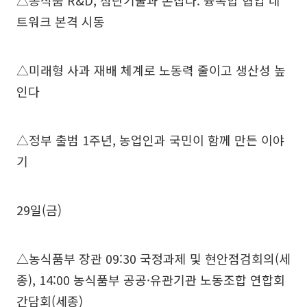
△농식품 R&D, 첨단기술과 손잡다. 융복합 협업 네
트워크 본격 시동
△미래형 사과 재배 체계로 노동력 줄이고 생산성 높
인다
△정부 출범 1주년, 농업인과 국민이 함께 만든 이야
기
29일(금)
△농식품부 장관 09:30 국정과제 및 현안점검회의(세
종), 14:00 농식품부 공공·유관기관 노동조합 연합회
간담회(세종)