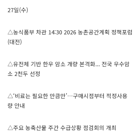
27일(수)
△농식품부 차관 14:30 2026 농촌공간계획 정책포럼
(대전)
△유전체 기반 한우 암소 개량 본격화... 전국 우수암
소 2천두 선정
△‘비료는 필요한 만큼만’…구매시점부터 적정사용
량 안내
△주요 농축산물 주간 수급상황 점검회의 개최