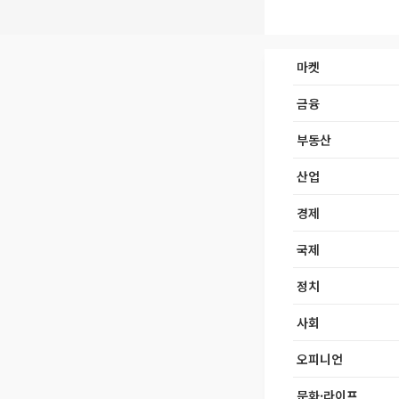
마켓
금융
부동산
산업
경제
국제
정치
사회
오피니언
문화·라이프