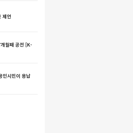
환 제언
개월째 공전 [K-
…용인시민이 용납