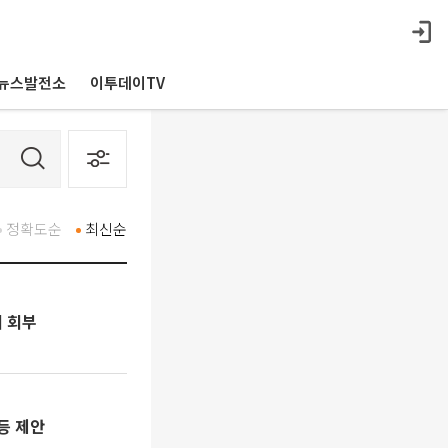
뉴스발전소
이투데이TV
정확도순
최신순
회 회부
등 제안