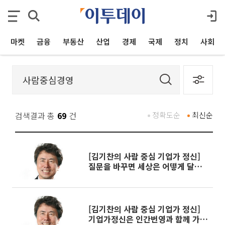
마켓
금융
부동산
산업
경제
국제
정치
사회
검색결과 총
69
건
정확도순
최신순
[김기찬의 사람 중심 기업가 정신]
질문을 바꾸면 세상은 어떻게 달라
질까?
[김기찬의 사람 중심 기업가 정신]
기업가정신은 인간번영과 함께 가고