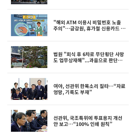
신
"해외 ATM 이용시 비밀번호 노출
주의"…금감원, 휴가철 신용카드 안
전 사용 당부
법원 "회식 후 6차로 무단횡단 사망
도 업무상재해"...과음으로 판단능
력 저하 인정
여야, 선관위 한목소리 질타…“자료
엉망, 기록도 부재”
선관위, 국조특위에 투표용지 개선
안 보고…“100% 인쇄 원칙”