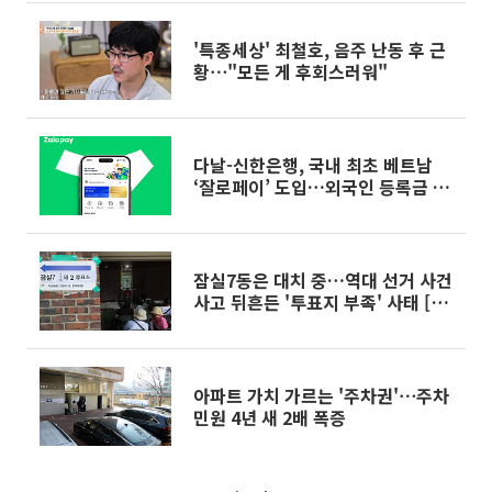
'특종세상' 최철호, 음주 난동 후 근
황⋯"모든 게 후회스러워"
다날-신한은행, 국내 최초 베트남
‘잘로페이’ 도입…외국인 등록금 결
제 인프라 확장
잠실7동은 대치 중…역대 선거 사건
사고 뒤흔든 '투표지 부족' 사태 [이
슈크래커]
아파트 가치 가르는 '주차권'⋯주차
민원 4년 새 2배 폭증