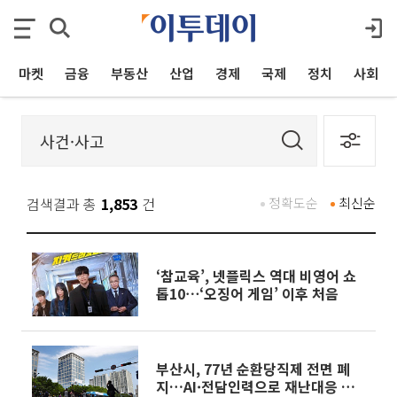
마켓
금융
부동산
산업
경제
국제
정치
사회
검색결과 총
1,853
건
정확도순
최신순
‘참교육’, 넷플릭스 역대 비영어 쇼
톱10⋯‘오징어 게임’ 이후 처음
부산시, 77년 순환당직제 전면 폐
지…AI·전담인력으로 재난대응 혁