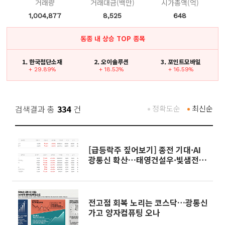
거래량
거래대금(백만)
시가총액(억)
1,004,877
8,525
648
동종 내 상승 TOP 종목
1. 한국첨단소재
2. 오이솔루션
3. 포인트모바일
+ 29.89%
+ 18.53%
+ 16.59%
검색결과 총
334
건
정확도순
최신순
[급등락주 짚어보기] 종전 기대·AI
광통신 확산…태영건설우·빛샘전
자 등 '上'
전고점 회복 노리는 코스닥…광통신
가고 양자컴퓨팅 오나