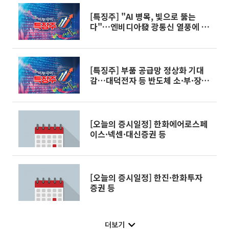
[특징주] "AI 병목, 빛으로 뚫는
다"…엔비디아發 광통신 열풍에 6G
관련주 '무더기 상한가'
[특징주] 부품 공급망 정상화 기대
감…대덕전자 등 반도체 소·부·장
株, 일제히 급등
[오늘의 증시일정] 한화에어로스페
이스·넥센·대신증권 등
[오늘의 증시일정] 한진·한화투자
증권 등
더보기