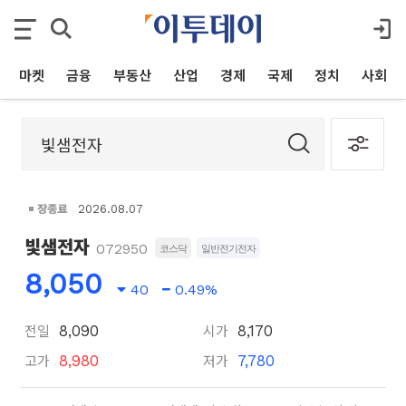
마켓
금융
부동산
산업
경제
국제
정치
사회
장종료
2026.08.07
빛샘전자
072950
코스닥
일반전기전자
8,050
40
0.49%
전일
시가
8,090
8,170
고가
저가
8,980
7,780