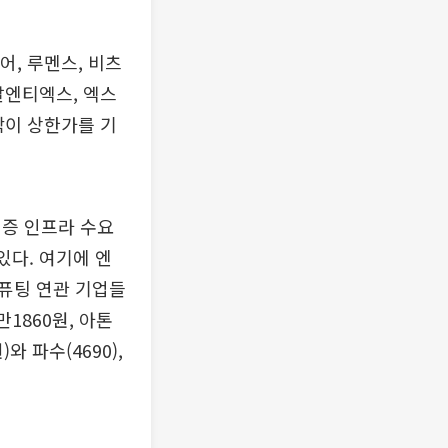
어, 루멘스, 비츠
알엔티엑스, 엑스
싹이 상한가를 기
인증 인프라 수요
있다. 여기에 엔
퓨팅 연관 기업들
만1860원, 아톤
와 파수(4690),