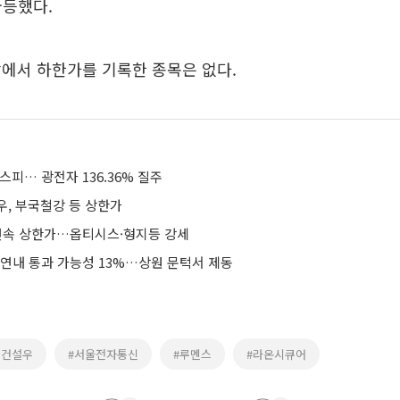
 급등했다.
에서 하한가를 기록한 종목은 없다.
스피… 광전자 136.36% 질주
우, 부국철강 등 상한가
연속 상한가…옵티시스·형지등 강세
 연내 통과 가능성 13%…상원 문턱서 제동
영건설우
#서울전자통신
#루멘스
#라온시큐어