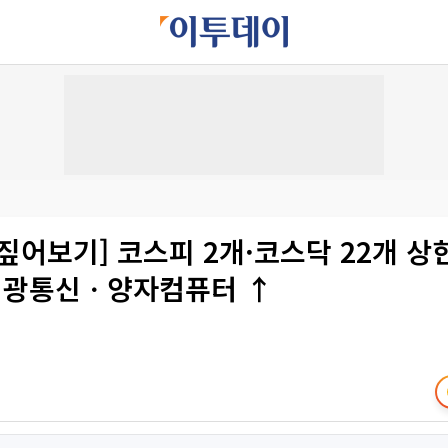
짚어보기] 코스피 2개·코스닥 22개 
광통신ㆍ양자컴퓨터 ↑