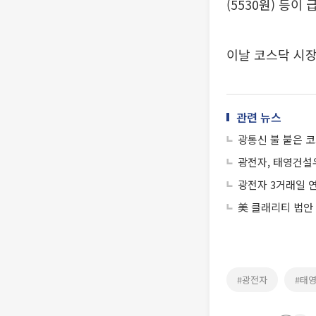
(5530원) 등이
이날 코스닥 시장
관련 뉴스
광통신 불 붙은 코
광전자, 태영건설
광전자 3거래일 
美 클래리티 법안
#광전자
#태