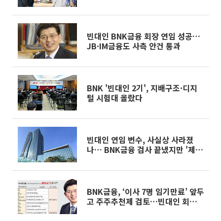
다
빈대인 BNK금융 회장 연임 성공…
JB·IM금융도 사측 안건 통과
BNK '빈대인 2기', 지배구조·디지
털 시험대 올랐다
빈대인 연임 변수, 사실상 사라졌
나… BNK금융 검사 끝냈지만 '제재
판단'은 3월 이후로
BNK금융, ‘이사 7명 임기만료’ 앞두
고 주주추천제 검토…빈대인 회장
연임 ‘정당성’ 시험대