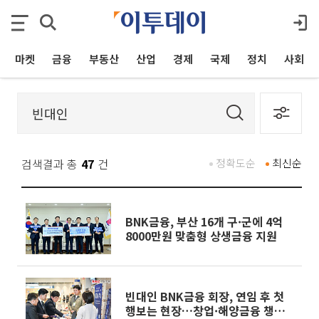
마켓
금융
부동산
산업
경제
국제
정치
사회
검색결과 총
47
건
정확도순
최신순
BNK금융, 부산 16개 구·군에 4억
8000만원 맞춤형 상생금융 지원
빈대인 BNK금융 회장, 연임 후 첫
행보는 현장…창업·해양금융 챙겼