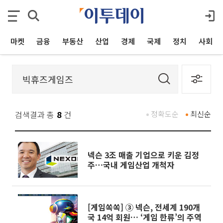
마켓
금융
부동산
산업
경제
국제
정치
사회
검색결과 총
8
건
정확도순
최신순
넥슨 3조 매출 기업으로 키운 김정
주…국내 게임산업 개척자
[게임쏙쏙] ③ 넥슨, 전세계 190개
국 14억 회원… ‘게임 한류’의 주역