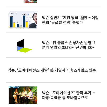
넥슨 상반기 ‘게임 왕좌’ 탈환…이정
헌의 ‘글로벌 전략’ 통했다
넥슨, '日 글룹스 손상차손 반영' 1
분기 영업익 385억…전년비 83%
'뚝'
넥슨, ‘도미네이션즈 개발’ 美 게임사 빅휴즈게임즈 인수
넥슨, ‘도미네이션즈’ 한국 추가…
화랑·독립군 등 모바일속으로