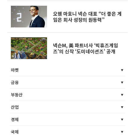
오웬 마호니 넥슨 대표 “더 좋은 게
임은 회사 성장의 원동력”
넥슨M, 美 파트너사 ‘빅휴즈게임
즈’의 신작 ‘도미네이션즈’ 공개
마켓
금융
부동산
산업
경제
국제