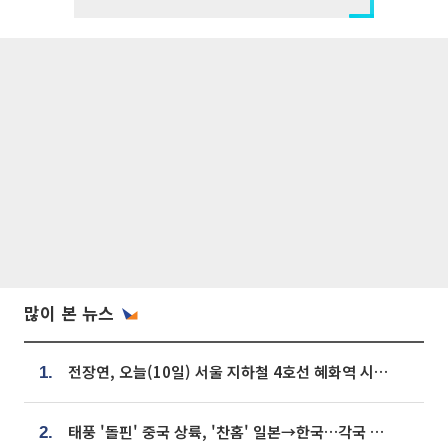
많이 본 뉴스
전장연, 오늘(10일) 서울 지하철 4호선 혜화역 시위…1호선 용산역 무정차
1.
태풍 '돌핀' 중국 상륙, '찬홈' 일본→한국…각국 기상청 예상 경로는?
2.