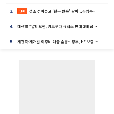
젖소 섞어놓고 ‘한우 원육’ 팔이...공영홈쇼핑 표기·검증 구멍
단독
3.
대신證 “알테오젠, 키트루다 큐렉스 판매 3배 급증…목표가 41만원 상향”
4.
재건축·재개발 이주비 대출 숨통…정부, HF 보증 신설 추진
5.