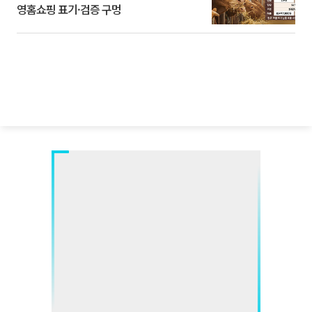
영홈쇼핑 표기·검증 구멍