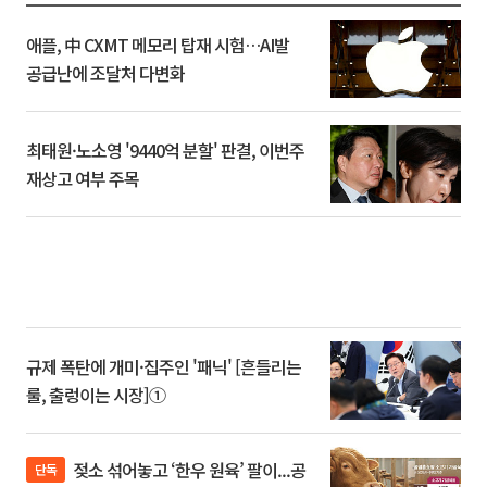
애플, 中 CXMT 메모리 탑재 시험…AI발
공급난에 조달처 다변화
최태원·노소영 '9440억 분할' 판결, 이번주
재상고 여부 주목
규제 폭탄에 개미·집주인 '패닉' [흔들리는
룰, 출렁이는 시장]①
젖소 섞어놓고 ‘한우 원육’ 팔이...공
단독