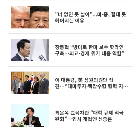
"너 없인 못 살아"...미·중, 절대 못
헤어지는 이유
장동혁 “방미로 한미 보수 핫라인
구축…외교·경제 위기 대응 역할”
이 대통령, 美 상원의원단 접
견…“대미투자·핵잠수함 협력 지지
해달라”
최은옥 교육차관 “대학 규제 적극
완화”⋯입시 개혁엔 신중론