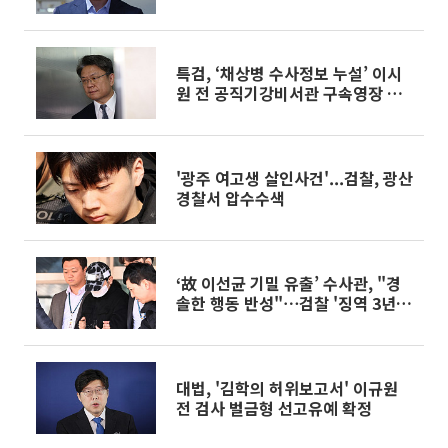
과 공개
특검, ‘채상병 수사정보 누설’ 이시
원 전 공직기강비서관 구속영장 청
구
'광주 여고생 살인사건'...검찰, 광산
경찰서 압수수색
‘故 이선균 기밀 유출’ 수사관, "경
솔한 행동 반성"⋯검찰 '징역 3년'
구형
대법, '김학의 허위보고서' 이규원
전 검사 벌금형 선고유예 확정