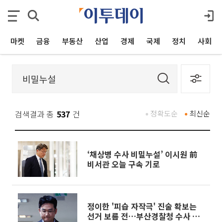
마켓
금융
부동산
산업
경제
국제
정치
사회
검색결과 총
537
건
정확도순
최신순
‘채상병 수사 비밀누설’ 이시원 前
비서관 오늘 구속 기로
정이한 '피습 자작극' 진술 확보는
선거 보름 전…부산경찰청 수사 경