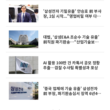
'삼성전자 기밀유출' 안승호 前 부사
장, 2심 시작..."영업비밀 여부 다툴
것"
대법, ‘삼성E&A 초순수 기술 유출’
前직원 파기환송…“산업기술보호
법 위반”
AI 활용 100만 건 카톡서 공모 정황
추출…검찰 수사팀 특별성과 포상
'중국 업체에 기술 유출' 삼성전자
前 부장, 파기환송심서 징역 6년4개
월