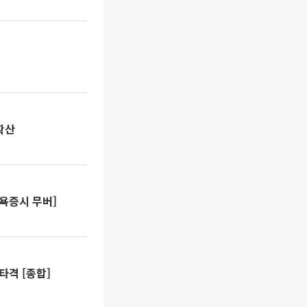
확산
뉴욕증시 무버]
타격 [종합]