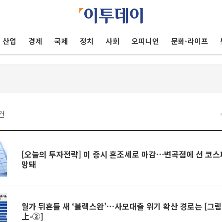
산업
경제
국제
정치
사회
오피니언
문화·라이프
건
[오늘의 투자전략] 미 증시 혼조세로 마감⋯변곡점에 선 코스피
망돼
월가 뒤흔들 새 ‘블랙스완’…사모대출 위기 확산 경로는 [그
上-②]