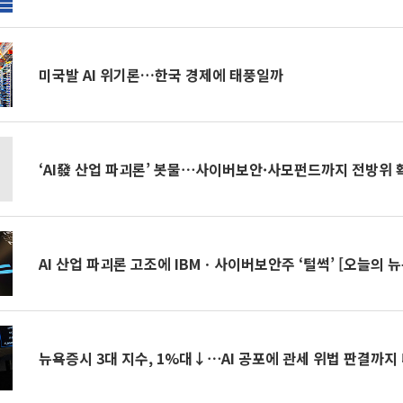
미국발 AI 위기론…한국 경제에 태풍일까
‘AI發 산업 파괴론’ 봇물⋯사이버보안·사모펀드까지 전방위 
AI 산업 파괴론 고조에 IBMㆍ사이버보안주 ‘털썩’ [오늘의 
뉴욕증시 3대 지수, 1%대↓⋯AI 공포에 관세 위법 판결까지 