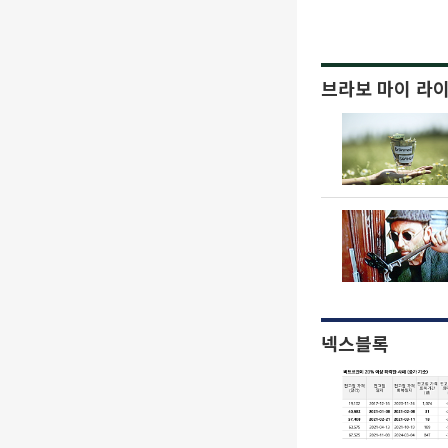
브라보 마이 라
넥스블록