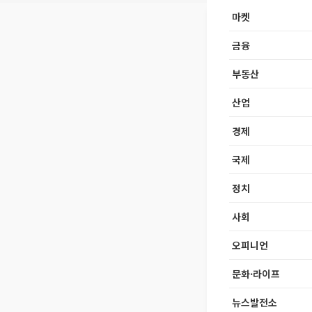
마켓
금융
부동산
산업
경제
국제
정치
사회
오피니언
문화·라이프
뉴스발전소