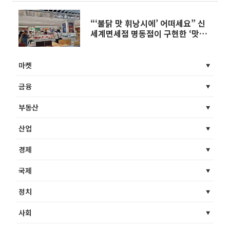
“‘불닭 맛 휘낭시에’ 어떠세요” 신
세계면세점 명동점이 구현한 ‘맛의
신세계’ [가보니]
마켓
금융
부동산
산업
경제
국제
정치
사회