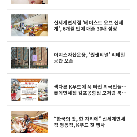
낭시에 굽죠”[유통人터뷰]
신세계면세점 ‘테이스트 오브 신세
계’, 6개월 만에 매출 30배 성장
이지스자산운용, ‘원센티널’ 리테일
공간 오픈
색다른 K푸드에 푹 빠진 외국인들…
롯데면세점 김포공항점 모처럼 북적
[가보니]
“한국의 맛, 한 자리에” 신세계면세
점 명동점, K푸드 첫 행사