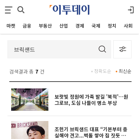
마켓
금융
부동산
산업
경제
국제
정치
사회
검색결과 총
7
건
정확도순
최신순
보랏빛 정원에 가족 발길 '북적'…원
그로브, 도심 나들이 명소 부상
조헌기 브릭샌드 대표 “기본부터 충
실해야 견고...벽돌 쌓아 집 짓듯 휘