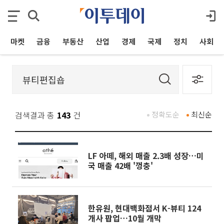
마켓
금융
부동산
산업
경제
국제
정치
사회
검색결과 총
143
건
정확도순
최신순
LF 아떼, 해외 매출 2.3배 성장…미
국 매출 42배 '껑충'
한유원, 현대백화점서 K-뷰티 124
개사 팝업…10월 개막