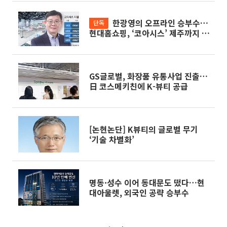
한광영의 오프라인 승부수…
단독
현대홈쇼핑, ‘코아시스’ 제주까지 확
장[온·오프 넘나드는 TV홈쇼핑]
GS글로벌, 화장품 유통사업 진출…
日 코스메키친에 K-뷰티 공급
[논현논단] K뷰티의 글로벌 무기
‘기술 차별화’
명동·성수 이어 동대문도 떴다…현
대아울렛, 외국인 공략 승부수