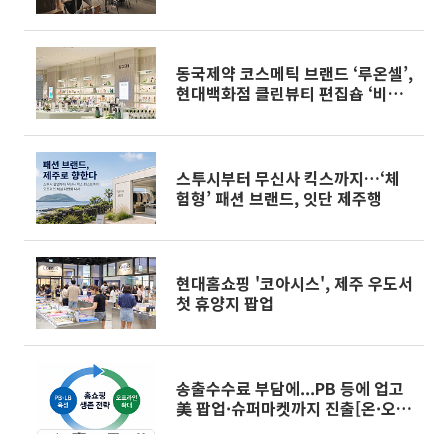
동국제약 코스메틱 브랜드 ‘루온셀’,
현대백화점 클린뷰티 편집숍 ‘비클
린’ 입점
스투시부터 무신사 킥스까지…‘체
험형’ 패션 브랜드, 잇단 제주행
현대홈쇼핑 '코아시스', 제주 우도서
첫 휴양지 팝업
송출수수료 부담에...PB 등에 업고
美 팝업·슈퍼마켓까지 진출[온·오
프 넘나드는 TV홈쇼핑]