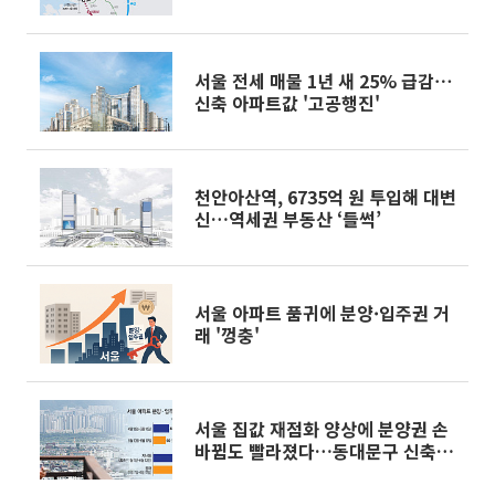
은 철길을 타고②]
서울 전세 매물 1년 새 25% 급감⋯
신축 아파트값 '고공행진'
천안아산역, 6735억 원 투입해 대변
신…역세권 부동산 ‘들썩’
서울 아파트 품귀에 분양·입주권 거
래 '껑충'
서울 집값 재점화 양상에 분양권 손
바뀜도 빨라졌다…동대문구 신축 수
요 ‘쑥’