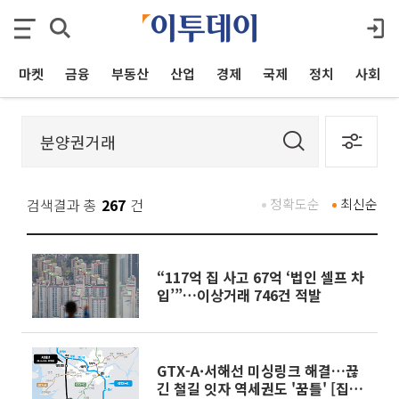
마켓
금융
부동산
산업
경제
국제
정치
사회
검색결과 총
267
건
정확도순
최신순
“117억 집 사고 67억 ‘법인 셀프 차
입’”…이상거래 746건 적발
GTX-A·서해선 미싱링크 해결…끊
긴 철길 잇자 역세권도 '꿈틀' [집값