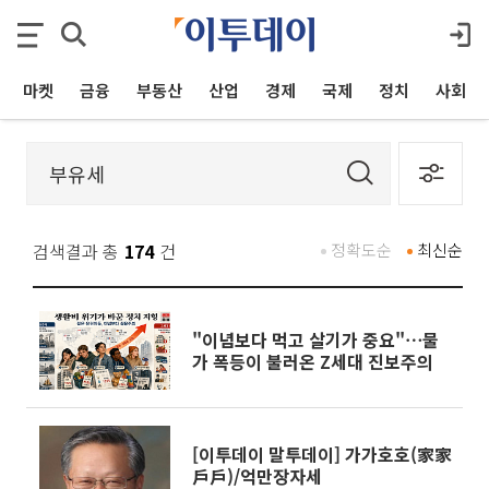
마켓
금융
부동산
산업
경제
국제
정치
사회
검색결과 총
174
건
정확도순
최신순
"이념보다 먹고 살기가 중요"⋯물
가 폭등이 불러온 Z세대 진보주의
[이투데이 말투데이] 가가호호(家家
戶戶)/억만장자세