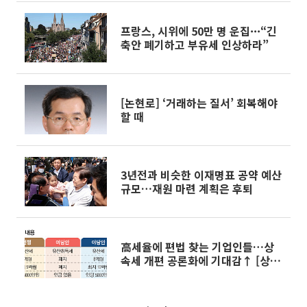
프랑스, 시위에 50만 명 운집···“긴
축안 폐기하고 부유세 인상하라”
[논현로] ‘거래하는 질서’ 회복해야
할 때
3년전과 비슷한 이재명표 공약 예산
규모…재원 마련 계획은 후퇴
高세율에 편법 찾는 기업인들…상
속세 개편 공론화에 기대감↑ [상속
의 덫①]