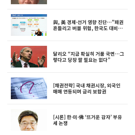
與, 美 경제·선거 영향 진단…"패권
흔들리고 버블 위험, 한국도 대비해
야”
달리오 “지금 확실히 거품 국면⋯그
렇다고 당장 팔 필요는 없다”
[채권전략] 국내 채권시장, 외국인
매매 연동되며 금리 보합권
[시론] 한·미·佛 ‘뜨거운 감자’ 부유
세 논쟁