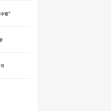
견수렴"
망
기각