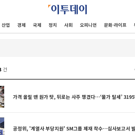
산업
경제
국제
정치
사회
오피니언
문화·라이프
3
건
가격 올릴 땐 원가 탓, 뒤로는 사주 챙겼다…‘물가 탈세’ 319
공정위, '계열사 부당지원' SM그룹 제재 착수…심사보고서 