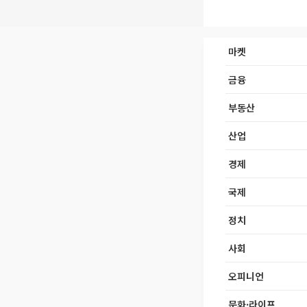
마켓
금융
부동산
산업
경제
국제
정치
사회
오피니언
문화·라이프